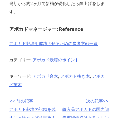
発芽から約2ヶ月で新梢が硬化したら鉢上げをしま
す。
アボカドマネージャー: Reference
アボカド栽培を成功させるための参考文献一覧
カテゴリー:
アボカド栽培のポイント
キーワード:
アボカド台木
,
アボカド接ぎ木
,
アボカ
ド苗木
投
<< 前の記事
次の記事>>
アボカド栽培の記録を残
輸入品アボカドの国内卸
稿
すことはやっぱり重要！
売市場価格は上昇トレン