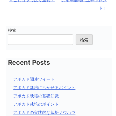
ナ
ド！
ビ
ゲ
ー
検索
シ
検索
ョ
ン
Recent Posts
アボカド関連ツイート
アボカド栽培に活かせるポイント
アボカド栽培の基礎知識
アボカド栽培のポイント
アボカドの実践的な栽培ノウハウ