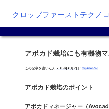
Skip
クロップファーストテクノ
to
content
アボカド栽培にも有機物マ
この記事を書いた人
2019年8月2日
:
wpmaster
アボカド栽培のポイント
アボカドマネージャー（Avocado