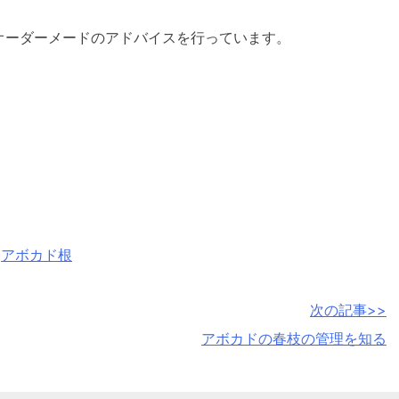
オーダーメードのアドバイスを行っています。
,
アボカド根
次の記事>>
アボカドの春枝の管理を知る