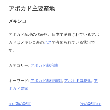
アボカド主要産地
メキシコ
アボカド産地の代表格。日本で消費されているアボ
カドはメキシコ産の
ハス
で占められている状況で
す。
カテゴリー:
アボカド栽培地
キーワード:
アボカド基礎知識
,
アボカド栽培地
,
ア
ボカド農家
投
<< 前の記事
次の記事>>