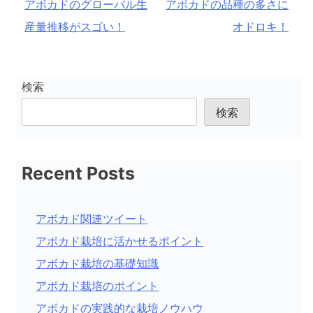
アボカドのグローバル生
アボカドの品種の多さに
稿
産量推移がスゴい！
オドロキ！
ナ
ビ
ゲ
検索
ー
検索
シ
ョ
Recent Posts
ン
アボカド関連ツイート
アボカド栽培に活かせるポイント
アボカド栽培の基礎知識
アボカド栽培のポイント
アボカドの実践的な栽培ノウハウ