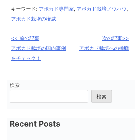
キーワード:
アボカド専門家
,
アボカド栽培ノウハウ
,
アボカド栽培の権威
投
<< 前の記事
次の記事>>
アボカド栽培の国内事例
アボカド栽培への挑戦
稿
をチェック！
ナ
ビ
ゲ
検索
ー
検索
シ
ョ
Recent Posts
ン