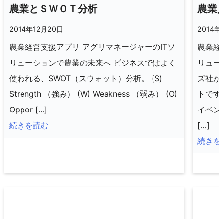
農業とＳＷＯＴ分析
農業
2014年12月20日
2014
農業経営支援アプリ アグリマネージャーのITソ
農業経
リューションで農業の未来へ ビジネスではよく
リュ
使われる、SWOT（スウォット）分析。 (S)
ズ社
Strength （強み） (W) Weakness （弱み） (O)
トで
Oppor […]
イベ
続きを読む
[…]
続き