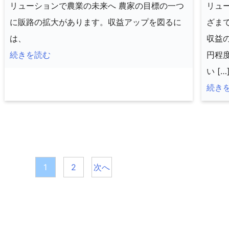
リューションで農業の未来へ 農家の目標の一つ
リュ
に販路の拡大があります。収益アップを図るに
ざま
は、
収益
続きを読む
円程
い […
続き
投
1
2
次へ
稿
の