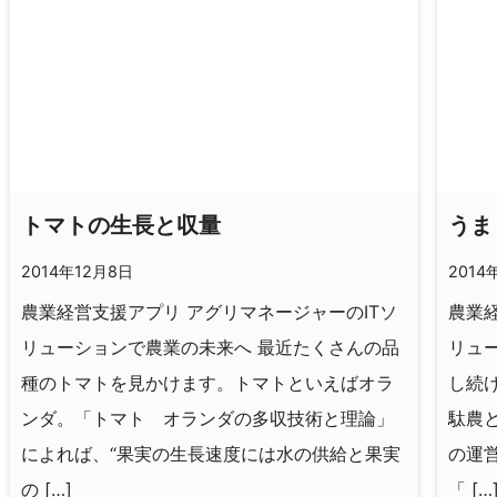
トマトの生長と収量
うま
2014年12月8日
2014
農業経営支援アプリ アグリマネージャーのITソ
農業経
リューションで農業の未来へ 最近たくさんの品
リュ
種のトマトを見かけます。トマトといえばオラ
し続
ンダ。「トマト オランダの多収技術と理論」
駄農
によれば、“果実の生長速度には水の供給と果実
の運
の […]
「 […