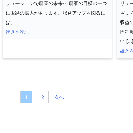
リューションで農業の未来へ 農家の目標の一つ
リュ
に販路の拡大があります。収益アップを図るに
ざま
は、
収益
続きを読む
円程
い […
続き
投
1
2
次へ
稿
の