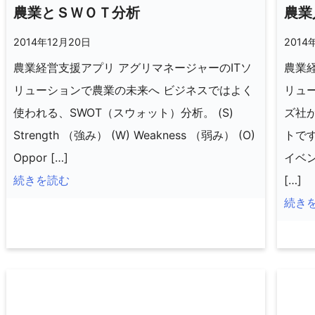
農業とＳＷＯＴ分析
農業
2014年12月20日
2014
農業経営支援アプリ アグリマネージャーのITソ
農業経
リューションで農業の未来へ ビジネスではよく
リュ
使われる、SWOT（スウォット）分析。 (S)
ズ社
Strength （強み） (W) Weakness （弱み） (O)
トで
Oppor […]
イベ
続きを読む
[…]
続き