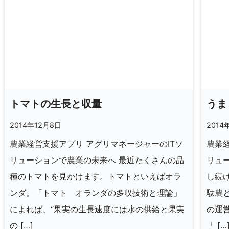
トマトの生長と収量
うま
2014年12月8日
2014
農業経営支援アプリ アグリマネージャーのITソ
農業経
リューションで農業の未来へ 最近たくさんの品
リュ
種のトマトを見かけます。トマトといえばオラ
し続
ンダ。「トマト オランダの多収技術と理論」
駄農
によれば、“果実の生長速度には水の供給と果実
の運
の […]
「 […